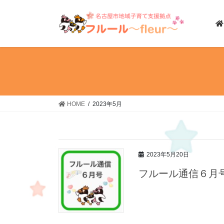
コ
ナ
ン
ビ
テ
ゲ
ン
ー
ツ
シ
へ
ョ
ス
ン
キ
に
ッ
移
HOME
2023年5月
プ
動
2023年5月20日
フルール通信６月